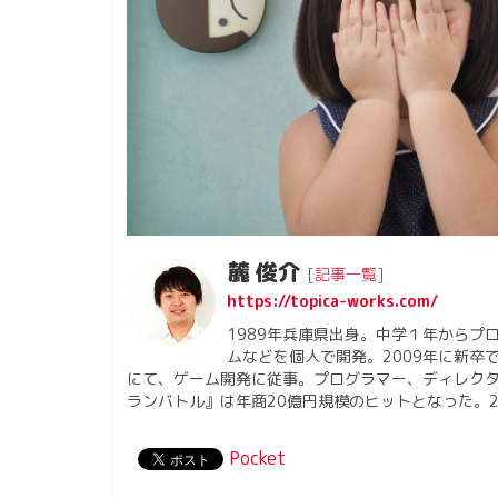
麓 俊介
[
記事一覧
]
https://topica-works.com/
1989年兵庫県出身。中学１年から
ムなどを個人で開発。2009年に新卒
にて、ゲーム開発に従事。プログラマー、ディレク
ランバトル』は年商20億円規模のヒットとなった。2
Pocket