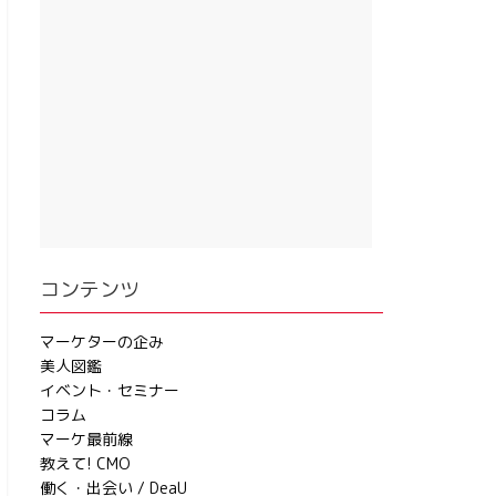
コンテンツ
マーケターの企み
美人図鑑
イベント・セミナー
コラム
マーケ最前線
教えて! CMO
働く・出会い / DeaU