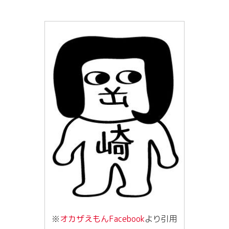
※
オカザえもんFacebook
より引用