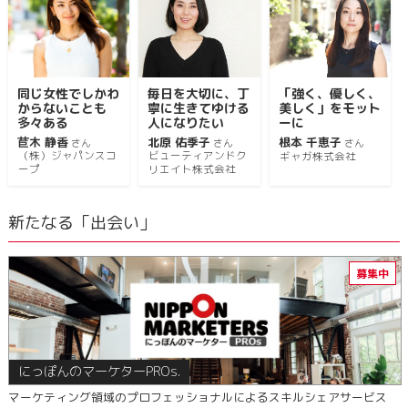
同じ女性でしかわ
毎日を大切に、丁
「強く、優しく、
からないことも
寧に生きてゆける
美しく」をモット
多々ある
人になりたい
ーに
苣木 静香
北原 佑季子
根本 千恵子
さん
さん
さん
（株）ジャパンスコ
ビューティアンドク
ギャガ株式会社
ープ
リエイト株式会社
新たなる「出会い」
にっぽんのマーケターPROs.
マーケティング領域のプロフェッショナルによるスキルシェアサービス