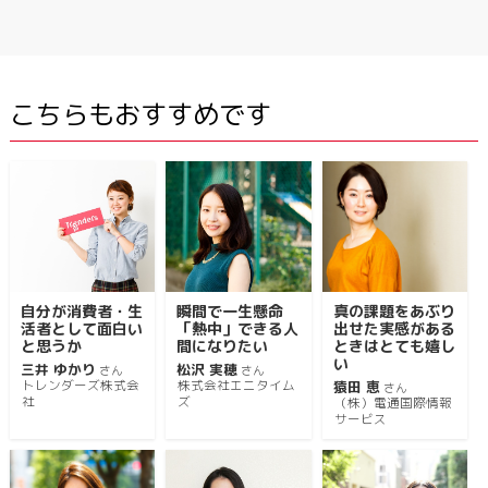
こちらもおすすめです
自分が消費者・生
瞬間で一生懸命
真の課題をあぶり
活者として面白い
「熱中」できる人
出せた実感がある
と思うか
間になりたい
ときはとても嬉し
い
三井 ゆかり
松沢 実穂
さん
さん
トレンダーズ株式会
株式会社エニタイム
猿田 恵
さん
社
ズ
（株）電通国際情報
サービス