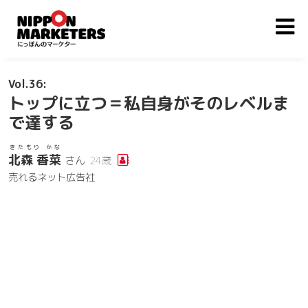
36
トップに立つ＝私自身がそのレベルま
で達する
きたもり かな
北森 香菜
さん
24歳
売れるネット広告社