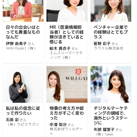
日々の出会いはと
MR（医薬情報担
ベンチャー企業で
っても貴重なもの
当者）としての経
の経験はとてもプ
なんだ
験が活きていると
ラス
感じる
伊野 由希子
菅野 彩子
さん
さん
船木 真衣子
NHN PlayArt（株）
ラクスル株式会社
さん
エムスリーマーケテ
ィング（株）
私は私の信念に従
物事の考え方や捉
デジタルマーケテ
って作りたい
え方がすごく変わ
ィングの領域で、
った
海外というステー
石田 彩
さん
ジに
中澤 梨沙
（株）ラピスラズリ
さん
株式会社ウィルゲー
矢部 瑠里子
さん
ト
（株）Speee