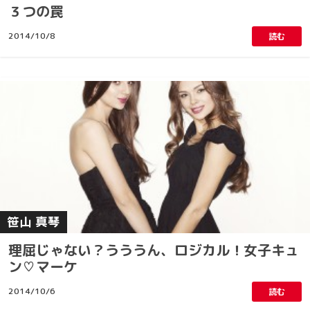
３つの罠
2014/10/8
読む
笹山 真琴
理屈じゃない？うううん、ロジカル！女子キュ
ン♡マーケ
2014/10/6
読む