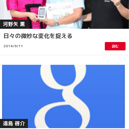
河野矢 薫
日々の微妙な変化を捉える
2014/9/11
読む
遠島 啓介