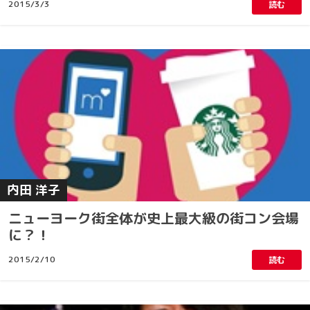
2015/3/3
読む
内田 洋子
ニューヨーク街全体が史上最大級の街コン会場
に？！
2015/2/10
読む