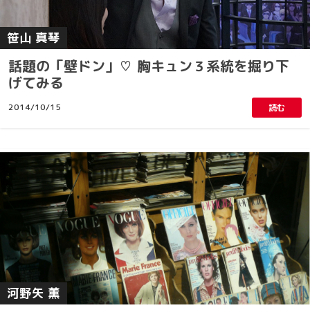
笹山 真琴
話題の「壁ドン」♡ 胸キュン３系統を掘り下
げてみる
2014/10/15
読む
河野矢 薫