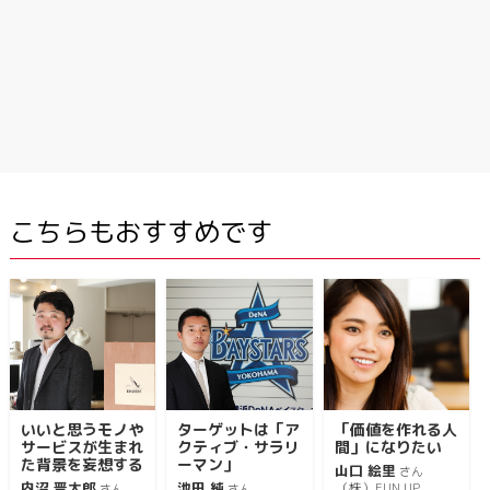
こちらもおすすめです
いいと思うモノや
ターゲットは「ア
「価値を作れる人
サービスが生まれ
クティブ・サラリ
間」になりたい
た背景を妄想する
ーマン」
山口 絵里
さん
内沼 晋太郎
池田 純
（株）FUN UP
さん
さん