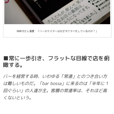
林伸次さん著書・「バーのマスターはなぜネクタイをしているのか？」
■常に一歩引き、フラットな目線で店を俯
瞰する。
バーを経営する時、いわゆる「常連」とのつき合い方
は難しいものだ。「bar bossa」に来るのは「半年に１
回ぐらい」の人達が主。客層の常連率は、それほど高
くないという。