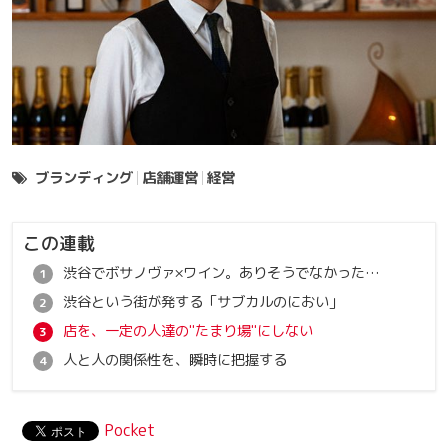
ブランディング
店舗運営
経営
この連載
渋谷でボサノヴァ×ワイン。ありそうでなかったコンセプト
渋谷という街が発する「サブカルのにおい」
店を、一定の人達の"たまり場"にしない
人と人の関係性を、瞬時に把握する
Pocket