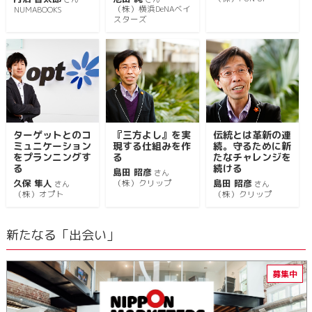
（株）横浜DeNAベイ
NUMABOOKS
スターズ
ターゲットとのコ
『三方よし』を実
伝統とは革新の連
ミュニケーション
現する仕組みを作
続。守るために新
をプランニングす
る
たなチャレンジを
る
続ける
島田 昭彦
さん
久保 隼人
島田 昭彦
（株）クリップ
さん
さん
（株）オプト
（株）クリップ
新たなる「出会い」