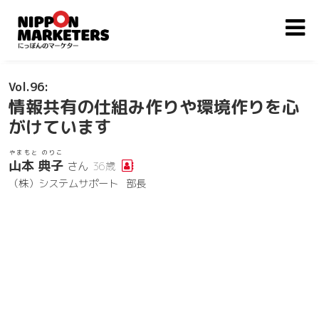
96
情報共有の仕組み作りや環境作りを心
がけています
やまもと のりこ
山本 典子
さん
36歳
（株）システムサポート
部長