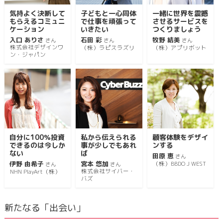
気持よく決断して
子どもと一心同体
一緒に世界を震撼
もらえるコミュニ
で仕事を頑張って
させるサービスを
ケーション
いきたい
つくりましょう
入口 ありさ
石田 彩
牧野 結美
さん
さん
さん
株式会社デザインワ
（株）ラピスラズリ
（株）アプリボット
ン・ジャパン
自分に100％投資
私から伝えられる
顧客体験をデザイ
できるのは今しか
事が少しでもあれ
ンする
ない
ば
田原 恵
さん
伊野 由希子
宮本 悠加
（株）BBDO J WEST
さん
さん
株式会社サイバー・
NHN PlayArt（株）
バズ
新たなる「出会い」