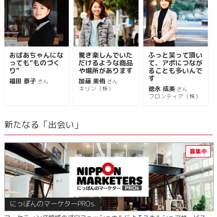
おばあちゃんにな
驚き楽しんでいた
ふっと笑って頂い
っても“ものづく
だけるような商品
て、アポにつなが
り”
や場所があります
ることも多いんで
す
福田 泰子
加藤 美侑
さん
さん
徳永 成美
キリン（株）
さん
フロンティア（株）
新たなる「出会い」
にっぽんのマーケターPROs.