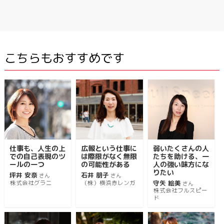
こちらもおすすめです
仕事も、人生の上
広報という仕事に
弱いたくさんの人
での自己表現のツ
は際限がなく無限
たちを助ける、一
ールの一つ
の可能性がある
人の強い味方にな
りたい
坪井 安奈
石井 朋子
さん
さん
守矢 絵美
株式会社グラニ
（株）横浜赤レンガ
さん
株式会社フルスピー
ド