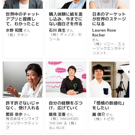
世界中のチャット
購入体験に紙を差
日本のマーケット
アプリと提携し
し込み、今までに
が世界のステージ
て、わかったこと
ない面白さを作る
になる
水野 和寛
石川 森生
Lauren Rose
さん
さん
（株）ディノス・セ
Kocher
（株）クオン
シール
さん
（株）ソニー・ミュ
ージックエンタテイ
ンメント
許す許さないじゃ
自分の経験をぶつ
「感情の数値化」
なく、受け入れる
け、広げていく
をしたい
繁田 奈歩
鶴見 至善
麓 俊介
さん
さん
さん
株式会社インフォブ
（株）HAKUHODO
（株）トピカ
リッジマーケティン
THE DAY ＆（株）
グ
ALL BLUE