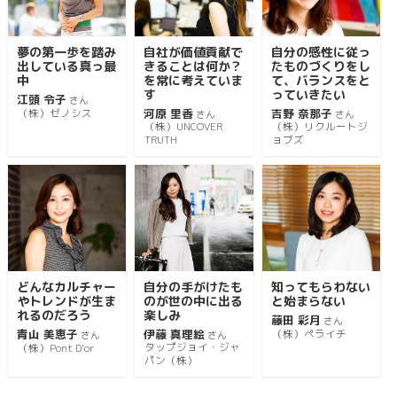
夢の第一歩を踏み
自社が価値貢献で
自分の感性に従っ
出している真っ最
きることは何か？
たものづくりをし
中
を常に考えていま
て、バランスをと
す
っていきたい
江頭 令子
さん
河原 里香
吉野 奈那子
（株）ゼノシス
さん
さん
（株）UNCOVER
（株）リクルートジ
TRUTH
ョブズ
どんなカルチャー
自分の手がけたも
知ってもらわない
やトレンドが生ま
のが世の中に出る
と始まらない
れるのだろう
楽しみ
藤田 彩月
さん
青山 美恵子
伊藤 真理絵
（株）ペライチ
さん
さん
タップジョイ・ジャ
（株）Pont D’or
パン（株）