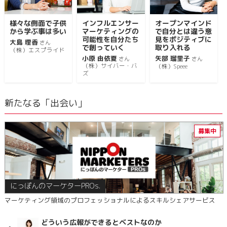
様々な側面で子供
インフルエンサー
オープンマインド
から学ぶ事は多い
マーケティングの
で自分とは違う意
可能性を自分たち
見をポジティブに
大島 理香
さん
で創っていく
取り入れる
（株）エスプライド
小原 由依夏
矢部 瑠里子
さん
さん
（株）サイバー・バ
（株）Speee
ズ
新たなる「出会い」
にっぽんのマーケターPROs.
マーケティング領域のプロフェッショナルによるスキルシェアサービス
どういう広報ができるとベストなのか