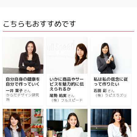
こちらもおすすめです
自分自身の健康を
いかに商品やサー
私は私の信念に従
自分で作っていく
ビスを魅力的に伝
って作りたい
えられるか
一井 葉子
石田 彩
さん
さん
からだデザイン研究
尾勢 祐実
（株）ラピスラズリ
さん
所
（株）フルスピード