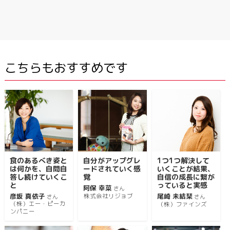
こちらもおすすめです
食のあるべき姿と
自分がアップグレ
1つ1つ解決して
は何かを、自問自
ードされていく感
いくことが結果、
答し続けていくこ
覚
自信の成長に繋が
と
っていると実感
阿保 幸菜
さん
彦坂 真依子
尾崎 未結栞
株式会社リジョブ
さん
さん
（株）エー・ピーカ
（株）ファインズ
ンパニー