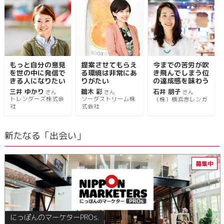
もっと自分の意見
提案させてもらえ
今までの苦労が吹
を世の中に発信で
る環境は非常にあ
き飛んでしまう位
きる人になりたい
りがたい
の達成感を味わう
三井 ゆかり
鵜木 彩
石井 朋子
さん
さん
さん
トレンダーズ株式会
ソーダストリーム株
（株）横浜赤レンガ
社
式会社
新たなる「出会い」
にっぽんのマーケターPROs.