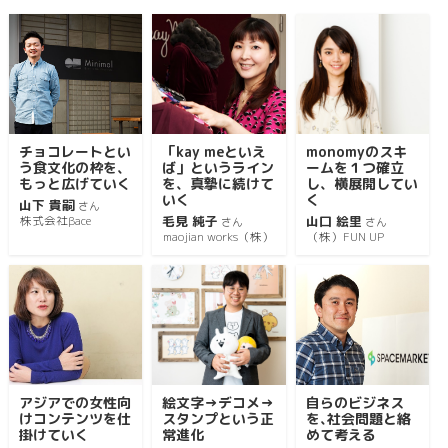
チョコレートとい
「kay meといえ
monomyのスキ
う食文化の枠を、
ば」というライン
ームを１つ確立
もっと広げていく
を、真摯に続けて
し、横展開してい
いく
く
山下 貴嗣
さん
毛見 純子
山口 絵里
株式会社βace
さん
さん
maojian works（株）
（株）FUN UP
アジアでの女性向
絵文字→デコメ→
自らのビジネス
けコンテンツを仕
スタンプという正
を､社会問題と絡
掛けていく
常進化
めて考える