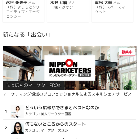
永谷 亜矢子
水野 和寛
重松 大輔
さん
さん
さん
（株）よしもとクリ
（株）スペースマー
（株）クオン
エイティブ・エージ
ケット
ェンシー
新たなる「出会い」
にっぽんのマーケターPROs.
マーケティング領域のプロフェッショナルによるスキルシェアサービス
どういう広報ができるとベストなのか
カテゴリ:
美人マーケター図鑑
何もないところからのスタート
カテゴリ:
マーケターの企み