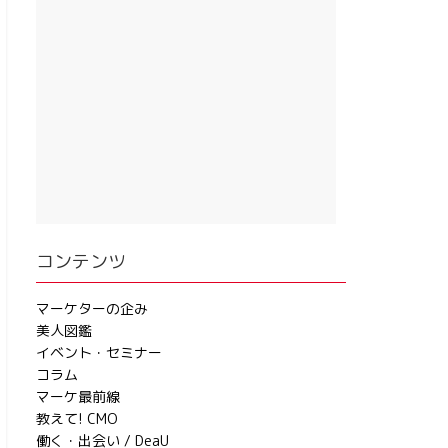
コンテンツ
マーケターの企み
美人図鑑
イベント・セミナー
コラム
マーケ最前線
教えて! CMO
働く・出会い / DeaU