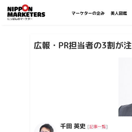
マーケターの企み
美人図鑑
広報・PR担当者の3割が
千田 英史
[
記事一覧
]