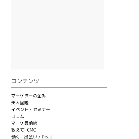
コンテンツ
マーケターの企み
美人図鑑
イベント・セミナー
コラム
マーケ最前線
教えて! CMO
働く・出会い / DeaU