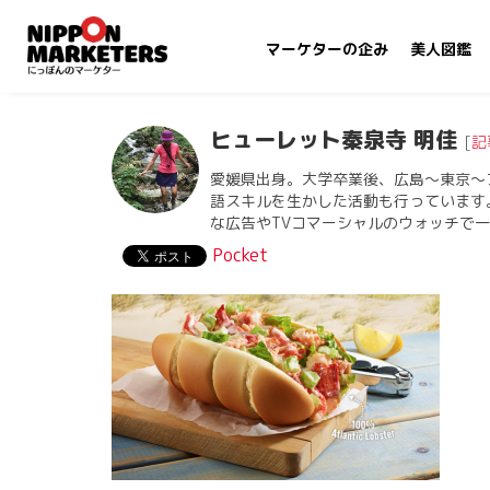
マーケターの企み
美人図鑑
ヒューレット秦泉寺 明佳
[
記
愛媛県出身。大学卒業後、広島〜東京〜
語スキルを生かした活動も行っています
な広告やTVコマーシャルのウォッチで
Pocket