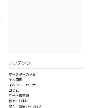
コンテンツ
マーケターの企み
美人図鑑
イベント・セミナー
コラム
マーケ最前線
教えて! CMO
働く・出会い / DeaU