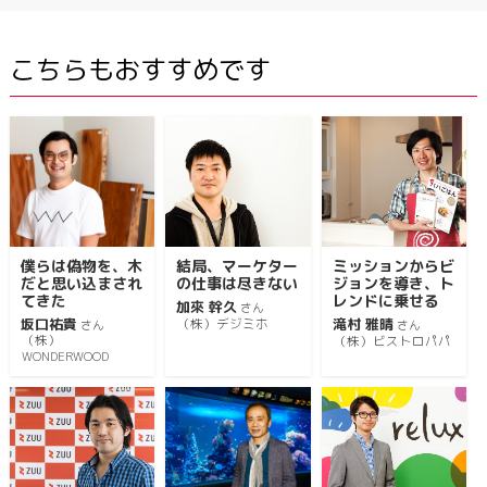
こちらもおすすめです
僕らは偽物を、木
結局、マーケター
ミッションからビ
だと思い込まされ
の仕事は尽きない
ジョンを導き、ト
てきた
レンドに乗せる
加來 幹久
さん
坂口祐貴
滝村 雅晴
（株）デジミホ
さん
さん
（株）
（株）ビストロパパ
WONDERWOOD