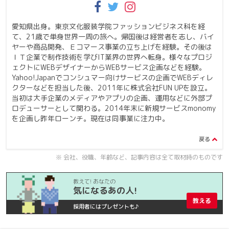
愛知県出身。東京文化服装学院ファッションビジネス科を経
て、
21
歳で単身世界一周の旅へ。帰国後は経営者を志し、バイ
ヤーや商品開発、Ｅコマース事業の立ち上げを経験。その後は
ＩＴ企業で制作技術を学び
IT
業界の世界へ転身。様々なプロジ
ェクトに
WEB
デザイナーから
WEB
サービス企画などを経験。
Yahoo!Japan
でコンシュマー向けサービスの企画で
WEB
ディレ
クターなどを担当した後、
2011
年に株式会社
FUN UP
を設立。
当初は大手企業のメディアやアプリの企画、運用などに外部プ
ロデューサーとして関わる。
2014
年末に新規サービス
monomy
を企画し昨年ローンチ。現在は同事業に注力中。
※ 会社、役職、年齢など、記事内容は全て取材時のものです
教えて! あなたの
気になるあの人!
教える
採用者にはプレゼントも♪