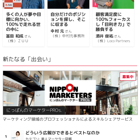
多くの人が夢や目
自分だけのポジシ
顧客満足度に
標に向かい、
ョンを探し、そこ
100％フォーカス
100％で走れる世
に収まる
し「目利き力」で
の中に
勝負する
中村 元
さん
冨田 和成
酒井 俊祐
（株）中村元事務所
さん
さん
（株）ＺＵＵ
（株）Loco Partners
新たなる「出会い」
にっぽんのマーケターPROs.
マーケティング領域のプロフェッショナルによるスキルシェアサービス
どういう広報ができるとベストなのか
カテゴリ:
美人マーケター図鑑