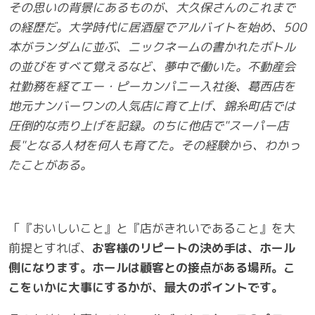
その思いの背景にあるものが、大久保さんのこれまで
の経歴だ。大学時代に居酒屋でアルバイトを始め、500
本がランダムに並ぶ、ニックネームの書かれたボトル
の並びをすべて覚えるなど、夢中で働いた。不動産会
社勤務を経てエー・ピーカンパニー入社後、葛西店を
地元ナンバーワンの人気店に育て上げ、錦糸町店では
圧倒的な売り上げを記録。のちに他店で"スーパー店
長"となる人材を何人も育てた。その経験から、わかっ
たことがある。
「『おいしいこと』と『店がきれいであること』を大
前提とすれば、
お客様のリピートの決め手は、ホール
側になります。ホールは顧客との接点がある場所。こ
こをいかに大事にするかが、最大のポイントです。