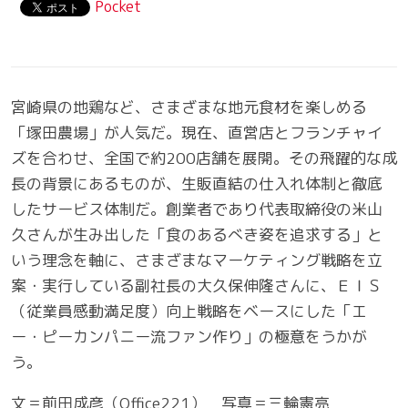
Pocket
宮崎県の地鶏など、さまざまな地元食材を楽しめる
「塚田農場」が人気だ。現在、直営店とフランチャイ
ズを合わせ、全国で約200店舗を展開。その飛躍的な成
長の背景にあるものが、生販直結の仕入れ体制と徹底
したサービス体制だ。創業者であり代表取締役の米山
久さんが生み出した「食のあるべき姿を追求する」と
いう理念を軸に、さまざまなマーケティング戦略を立
案・実行している副社長の大久保伸隆さんに、ＥＩＳ
（従業員感動満足度）向上戦略をベースにした「エ
ー・ピーカンパニー流ファン作り」の極意をうかが
う。
文＝前田成彦（Office221） 写真＝三輪憲亮