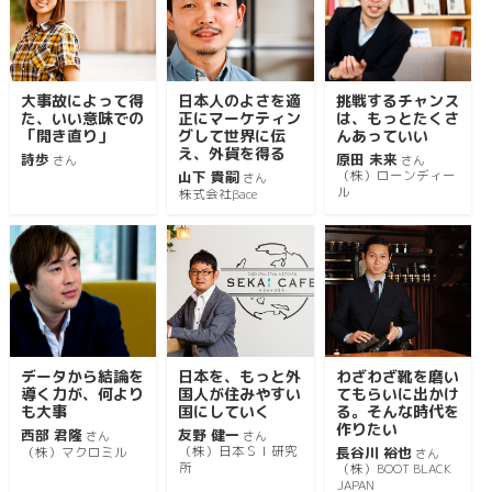
大事故によって得
日本人のよさを適
挑戦するチャンス
た、いい意味での
正にマーケティン
は、もっとたくさ
「開き直り」
グして世界に伝
んあっていい
え、外貨を得る
詩歩
原田 未来
さん
さん
山下 貴嗣
（株）ローンディー
さん
ル
株式会社βace
データから結論を
日本を、もっと外
わざわざ靴を磨い
導く力が、何より
国人が住みやすい
てもらいに出かけ
も大事
国にしていく
る。そんな時代を
作りたい
西部 君隆
友野 健一
さん
さん
（株）日本ＳＩ研究
長谷川 裕也
（株）マクロミル
さん
所
（株）BOOT BLACK
JAPAN