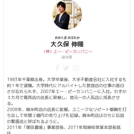
おおくぼ のぶたか
大久保 伸隆
（株）エー・ピーカンパニー
副社長
1983年千葉県出身。大学卒業後、大手不動産会社に入社するも
約１年で退職。大学時代にアルバイトした飲食店の仕事の面白
さが忘れられず、2007年エー・ピーカンパニーに入社。わずか
３カ月で葛西店の店長に昇格し、地元一の人気店に成長させ
る。
2008年、錦糸町店の店長に抜擢。ユニークなリピート戦略を打
ち出して年間２億円の売り上げを記録。錦糸町店はのちに伝説
の繁盛店と呼ばれるように。
2011年「塚田農場」事業部長、2011年取締役営業本部長就
任。