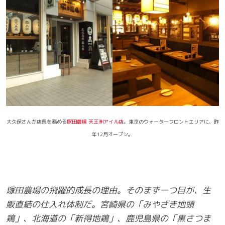
大久保さんが店長を務める
塚田農場 天王洲アイル店
。東京のウォーターフロントエリアに、昨
年12月オープン。
塚田農場の飛躍的成長の理由。そのまず一つ目が、生
販直結の仕入れ体制だ。宮崎県の「みやざき地頭
鶏」、北海道の「新得地鶏」、鹿児島県の「黒さつま