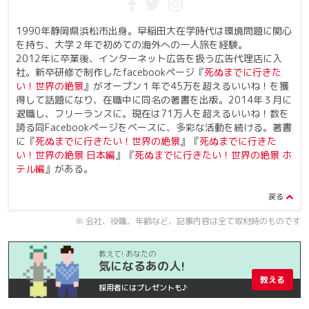
1990年静岡県浜松市出身。早稲田大在学時代は環境問題に関心
を持ち、大学２年で初めての海外への一人旅を経験。
2012年に卒業後、インターネット広告を扱う広告代理店に入
社。新卒研修で制作したfacebookページ『
死ぬまでに行きた
い！世界の絶景
』がオープン１年で45万を超えるいいね！を獲
得して話題になり、在職中に同名の著書を出版。2014年３月に
退職し、フリーランスに。現在は71万人を超えるいいね！数を
誇る同Facebookページをベースに、多彩な活動を続ける。著書
に『
死ぬまでに行きたい！世界の絶景
』『
死ぬまでに行きた
い！世界の絶景 日本編
』『
死ぬまでに行きたい！世界の絶景 ホ
テル編
』がある。
※ 会社、役職、年齢など、記事内容は全て取材時のものです
教えて! あなたの
気になるあの人!
教える
採用者にはプレゼントも♪