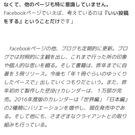
なくて、他のページも特に意識していません。
Facebookページでいえば、考えているのは
『いい投稿
をする』ということだけ
です」
facebook
ページの他、ブログも定期的に更新。ブロ
グでは対照的に主観を出し、これまで行った所の印象
や個人的な思いを綴る。そして書籍は、昨年までに自
著を３冊リリース。今後も「年１冊ぐらいのゆっくり
したペースで」出していくつもりだという。
また、昨
年初めて製作した
カレンダーは、
１万部が完
壁掛け
売。2016年度版のカレンダーは「世界編」「日本編」
の2種類にバリエーションを増やし、現在発売中であ
る。
そして他にも、さまざまなクライアントとの取り
組みも行っている
。