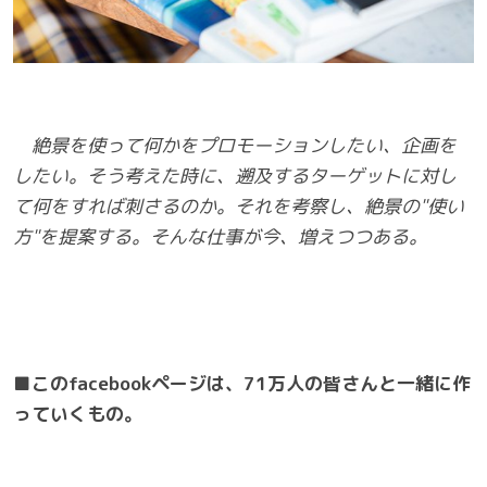
絶景を使って何かをプロモーションしたい、企画を
したい。そう考えた時に、遡及するターゲットに対し
て何をすれば刺さるのか。それを考察し、絶景の
"
使い
方
"
を提案する。そんな仕事が今、増えつつある。
■
この
facebook
ページは、
71
万人の皆さんと一緒に作
っていくもの。