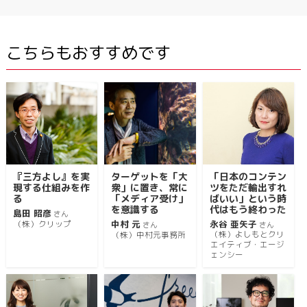
こちらもおすすめです
『三方よし』を実
ターゲットを「大
「日本のコンテン
現する仕組みを作
衆」に置き、常に
ツをただ輸出すれ
る
「メディア受け」
ばいい」という時
を意識する
代はもう終わった
島田 昭彦
さん
中村 元
永谷 亜矢子
（株）クリップ
さん
さん
（株）よしもとクリ
（株）中村元事務所
エイティブ・エージ
ェンシー