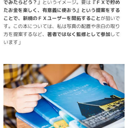
でみたらどう？
』というイメージ。要は
『ＦＸで貯め
たお金を楽しく、有意義に使おう』という提案をする
ことで、新規のＦＸユーザーを開拓すること
が狙いで
す。この本については、私は写真の配置や余白の取り
方を提案するなど、
著者ではなく監修として参加
して
います」