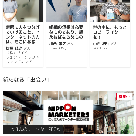
無限に人をつなげ
組織の垣根は必要
世の中に、もっと
ていけること。イ
なものであり、超
コピーライター
ンターネットの力
えねばならぬもの
を！
は、そこにある
川西 康之
小西 利行
さん
さん
坊垣 佳奈
freee（株）
POOL inc.
さん
（株）サイバーエー
ジェント・クラウド
ファンディング
新たなる「出会い」
にっぽんのマーケターPROs.