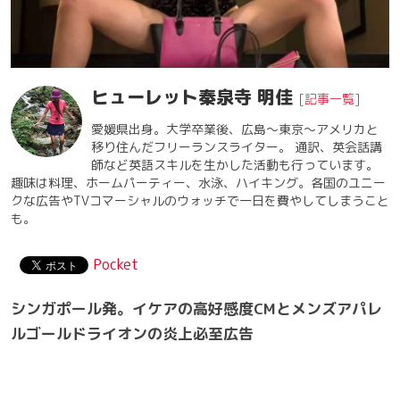
ヒューレット秦泉寺 明佳
[
記事一覧
]
愛媛県出身。大学卒業後、広島〜東京〜アメリカと
移り住んだフリーランスライター。 通訳、英会話講
師など英語スキルを生かした活動も行っています。
趣味は料理、ホームパーティー、水泳、ハイキング。各国のユニー
クな広告やTVコマーシャルのウォッチで一日を費やしてしまうこと
も。
Pocket
シンガポール発。イケアの高好感度CMとメンズアパレ
ルゴールドライオンの炎上必至広告