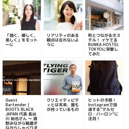
「強く、優しく、
リアリティのある
町とつながるホス
美しく」をモット
観点は忘れないよ
テル！ イケてる
ーに
うに
BUNKA HOSTEL
TOKYOに突撃し
てみた
Guest
クリエイティビテ
ヒットの予感！
Bartender｜
ィとは本来、誰も
Instagramで加
BOOTS BLACK
が持っているもの
速する“マルセ
JAPAN 代表 長谷
ロ・バーロン“に
川 裕也さん ～ 酒
注目！
飲みながら靴磨き
ながらしゃべりま