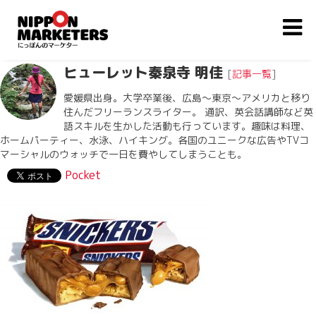
ヒューレット秦泉寺 明佳
[
記事一覧
]
愛媛県出身。大学卒業後、広島〜東京〜アメリカと移り
住んだフリーランスライター。 通訳、英会話講師など英
語スキルを生かした活動も行っています。趣味は料理、
ホームパーティー、水泳、ハイキング。各国のユニークな広告やTVコ
マーシャルのウォッチで一日を費やしてしまうことも。
Pocket