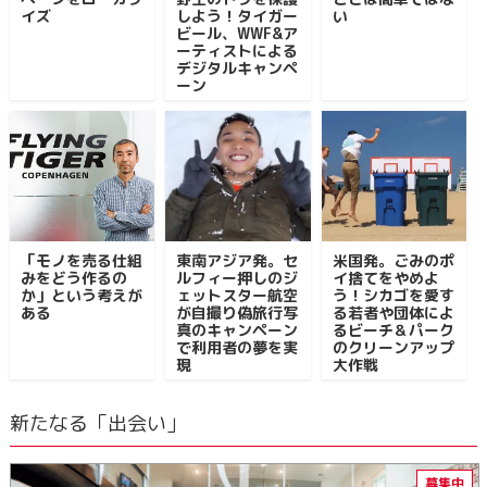
イズ
しよう！タイガー
い
ビール、WWF&ア
ーティストによる
デジタルキャンペ
ーン
「モノを売る仕組
東南アジア発。セ
米国発。ごみのポ
みをどう作るの
ルフィー押しのジ
イ捨てをやめよ
か」という考えが
ェットスター航空
う！シカゴを愛す
ある
が自撮り偽旅行写
る若者や団体によ
真のキャンペーン
るビーチ＆パーク
で利用者の夢を実
のクリーンアップ
現
大作戦
新たなる「出会い」