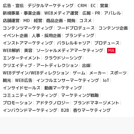
広告・宣伝
デジタルマーケティング
CRM
EC
営業
新規事業・事業企画
WEBメディア運営
広報・PR
アパレル
店舗運営
MD
経営
商品企画・開発
コスメ
コンテンツマーケティング
フードプロデュース
コンテンツ企画
イベント企画
人事・採用企画
ブランディング
インストアマーケティング
パラレルキャリア
プロデュース
WEB解析
美容
ソーシャルメディアマーケティング
MA
エンターテイメント
クラウドソーシング
クリエイティブ・アートディレクション
出版
WEBデザイン/WEBディレクション
ゲーム
メーカー
スポーツ
観光
WEB広告
インフルエンサーマーケティング
loT
インサイドセールス
動画マーケティング
コミュニティマーケティング
マーケティング戦略
プロモーション
アドテクノロジー
ブランドマネージメント
インバウンドマーケティング
B2B
香りマーケティング