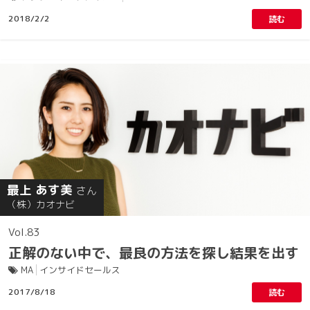
2018/2/2
読む
最上 あす美
さん
（株）カオナビ
83
正解のない中で、最良の方法を探し結果を出す
MA
インサイドセールス
2017/8/18
読む