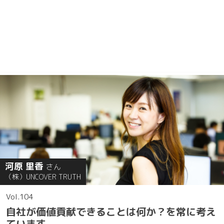
河原 里香
さん
（株）UNCOVER TRUTH
104
自社が価値貢献できることは何か？を常に考え
ています