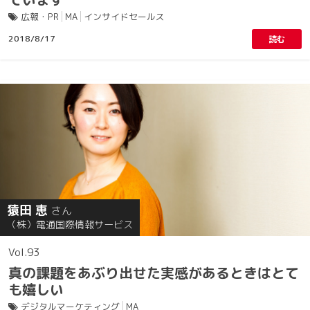
広報・PR
MA
インサイドセールス
2018/8/17
読む
猿田 恵
さん
（株）電通国際情報サービス
93
真の課題をあぶり出せた実感があるときはとて
も嬉しい
デジタルマーケティング
MA