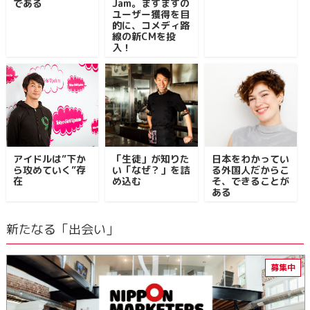
である
Jam。ますますの
ユーザー獲得を目
的に、コメディ路
線の新CMを投
入！
アイドルは”下か
「生徒」が知りた
日本をわかってい
ら攻めていく”存
い「なぜ？」を詰
る外国人だからこ
在
め込む
そ、できることが
ある
新たなる「出会い」