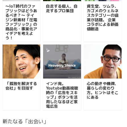
〜IoT時代のファ
自走する個人、自
資生堂、ツムラ、
ブリックはどうあ
走するプロ集団
カゴメのウェルネ
るべき？〜 テイ
スカテゴリーの協
ジン新素材「圧電
業が話題。 企業
ファブリック」の
コラボによる新価
商品化・事業化ア
値創造
イデアを考えよ
う！
「孤独を解決する
インド発。
心の動きや機微、
会社」を目指す
Youtube動画視聴
暮らしの変わり
時の「広告をスキ
方。ヒントはそこ
ップ」ボタンを活
にある
用したなるほど家
電広告
新たなる「出会い」