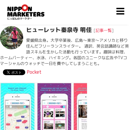
ヒューレット秦泉寺 明佳
[
記事一覧
]
愛媛県出身。大学卒業後、広島〜東京〜アメリカと移り
住んだフリーランスライター。 通訳、英会話講師など英
語スキルを生かした活動も行っています。趣味は料理、
ホームパーティー、水泳、ハイキング。各国のユニークな広告やTVコ
マーシャルのウォッチで一日を費やしてしまうことも。
Pocket