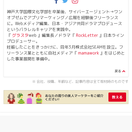
神戸大学国際文化学部を卒業後、サイバーエージェント→ワン
オブゼムでアプリマーケィング／
広報を経験後フリーランス
に。
Web
メディア編集、日本
・アジア共同ドラマプロデュース
というパラレルキャリアを実践中。
『
グラスタ
web
』
編集長／
ドラマ『
RockLetter
』
日本ライン
プロデューサー。
妊娠したことをきっかけに、同年
3
月株式会社
SEAM
を設立。フ
リーランス業とともに
自社メディア『
mamawork
』をはじめと
した事業展開を準備中。
※ 会社、役職、年齢など、記事内容は全て取材時のものです
あなたの周りの美人マーケターをご紹介
教える
ください!