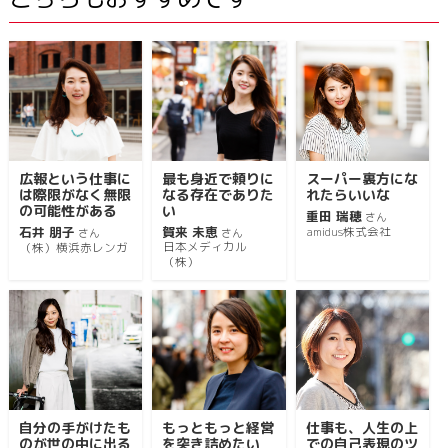
広報という仕事に
最も身近で頼りに
スーパー裏方にな
は際限がなく無限
なる存在でありた
れたらいいな
の可能性がある
い
重田 瑞穂
さん
石井 朋子
賀来 未恵
amidus株式会社
さん
さん
日本メディカル
（株）横浜赤レンガ
（株）
自分の手がけたも
もっともっと経営
仕事も、人生の上
のが世の中に出る
を突き詰めたい
での自己表現のツ