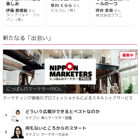
楽しみ
ールの一つ
早川 くらら
さん
伊藤 真理絵
坪井 安奈
ビルコム（株）
さん
さん
タップジョイ・ジャ
株式会社グラニ
パン（株）
新たなる「出会い」
にっぽんのマーケターPROs.
マーケティング領域のプロフェッショナルによるスキルシェアサービス
どういう広報ができるとベストなのか
カテゴリ:
美人マーケター図鑑
何もないところからのスタート
カテゴリ:
マーケターの企み