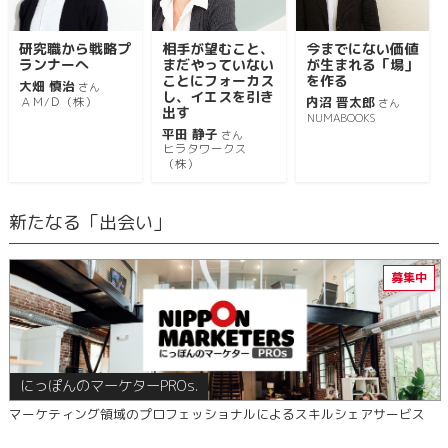
研究職から戦略プ
相手が望むこと、
今までにない価値
ランナーへ
まだやっていない
が生まれる「場」
ことにフォーカス
を作る
大畑 慎治
さん
し、イエスを引き
内沼 晋太郎
ＡＭ/Ｄ（株）
さん
出す
NUMABOOKS
平田 静子
さん
ヒラタワークス
（株）
新たなる「出会い」
にっぽんのマーケターPROs.
マーケティング領域のプロフェッショナルによるスキルシェアサービス