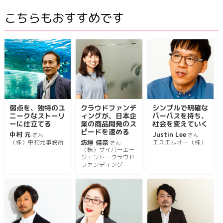
こちらもおすすめです
弱点を、独特のユ
クラウドファンデ
シンプルで明確な
ニークなストーリ
ィングが、日本企
パーパスを持ち、
ーに仕立てる
業の商品開発のス
社会を変えていく
ピードを速める
中村 元
Justin Lee
さん
さん
坊垣 佳奈
（株）中村元事務所
エスエムオー（株）
さん
（株）サイバーエー
ジェント・クラウド
ファンディング