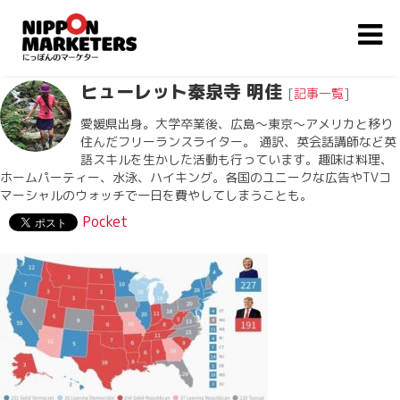
ヒューレット秦泉寺 明佳
[
記事一覧
]
愛媛県出身。大学卒業後、広島〜東京〜アメリカと移り
住んだフリーランスライター。 通訳、英会話講師など英
語スキルを生かした活動も行っています。趣味は料理、
ホームパーティー、水泳、ハイキング。各国のユニークな広告やTVコ
マーシャルのウォッチで一日を費やしてしまうことも。
Pocket