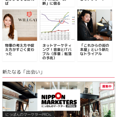
ば
断」に宿る
物事の考え方や捉
ネットマーケティ
「これからの街の
え方がすごく変わ
ング！音楽とITバ
本屋」という新た
った
ブル（序章；転落
なトライアル
の予兆）
新たなる「出会い」
にっぽんのマーケターPROs.