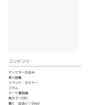
コンテンツ
マーケターの企み
美人図鑑
イベント・セミナー
コラム
マーケ最前線
教えて! CMO
働く・出会い / DeaU