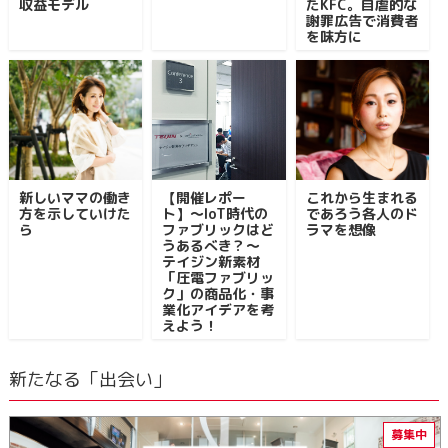
収益モデル
たKFC。自虐的な
謝罪広告で消費者
を味方に
新しいママの働き
【開催レポー
これから生まれる
方を示していけた
ト】〜IoT時代の
であろう各人のド
ら
ファブリックはど
ラマを想像
うあるべき？〜
テイジン新素材
「圧電ファブリッ
ク」の商品化・事
業化アイデアを考
えよう！
新たなる「出会い」