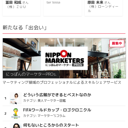
冨田 和成
原田 未来
bar bossa
さん
さん
（株）ローンディー
（株）ＺＵＵ
ル
新たなる「出会い」
にっぽんのマーケターPROs.
マーケティング領域のプロフェッショナルによるスキルシェアサービス
どういう広報ができるとベストなのか
カテゴリ:
美人マーケター図鑑
FIFAワールドカップ・ロゴクロニクル
カテゴリ:
マーケター’Sコラム
何もないところからのスタート