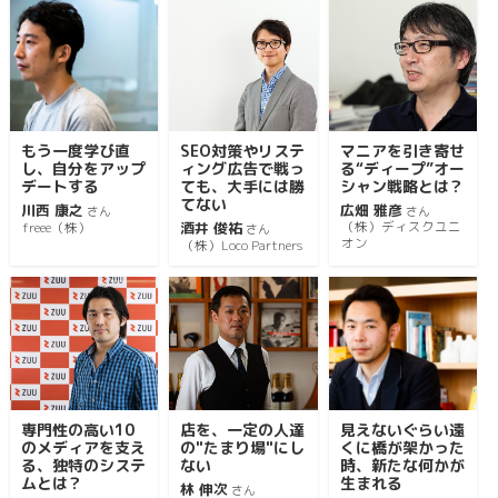
もう一度学び直
SEO対策やリステ
マニアを引き寄せ
し、自分をアップ
ィング広告で戦っ
る“ディープ”オー
デートする
ても、大手には勝
シャン戦略とは？
てない
川西 康之
広畑 雅彦
さん
さん
酒井 俊祐
（株）ディスクユニ
freee（株）
さん
オン
（株）Loco Partners
専門性の高い10
店を、一定の人達
見えないぐらい遠
のメディアを支え
の"たまり場"にし
くに橋が架かった
る、独特のシステ
ない
時、新たな何かが
ムとは？
生まれる
林 伸次
さん