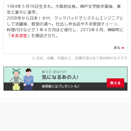
1984年５月16日生まれ。大阪府出身。神戸女学院卒業後、東
京工業大に進学。
2008年から日本ＩＢＭ、クックパッドでシステムエンジニアと
して活躍後、飲食の道へ。仕出し弁当店や大手飲食チェーン、
料理代行などで１年４カ月ほど修行し、2015年９月、神保町に
「
未来食堂
」を開店させた。
※ 会社、役職、年齢など、記事内容は全て取材時のものです
教えて! あなたの
気になるあの人!
教える
採用者にはプレゼントも♪