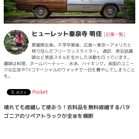
ヒューレット秦泉寺 明佳
[
記事一覧
]
愛媛県出身。大学卒業後、広島〜東京〜アメリカと
移り住んだフリーランスライター。 通訳、英会話講
師など英語スキルを生かした活動も行っています。
趣味は料理、ホームパーティー、水泳、ハイキング。各国のユニー
クな広告やTVコマーシャルのウォッチで一日を費やしてしまうこと
も。
Pocket
壊れても修繕して使おう！衣料品を無料修繕するパタ
ゴニアのリペアトラックが全米を横断