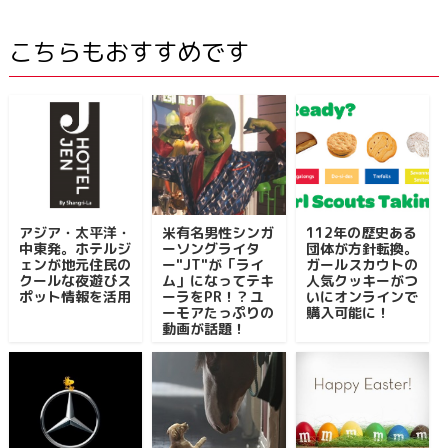
こちらもおすすめです
アジア・太平洋・
米有名男性シンガ
112年の歴史ある
中東発。ホテルジ
ーソングライタ
団体が方針転換。
ェンが地元住民の
ー"JT"が「ライ
ガールスカウトの
クールな夜遊びス
ム」になってテキ
人気クッキーがつ
ポット情報を活用
ーラをPR！？ユ
いにオンラインで
ーモアたっぷりの
購入可能に！
動画が話題！