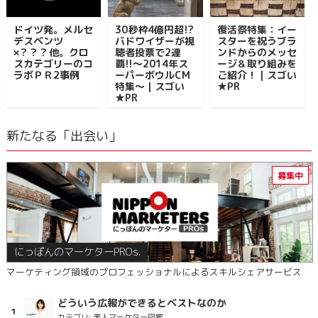
ドイツ発。メルセ
30秒枠4億円超!?
復活祭特集：イー
デスベンツ
バドワイザーが視
スターを祝うブラ
×？？？他。クロ
聴者投票で2連
ンドからのメッセ
スカテゴリーのコ
覇!!～2014年ス
ージ＆取り組みを
ラボＰＲ2事例
ーパーボウルCM
ご紹介！｜スゴい
特集～｜スゴい
★PR
★PR
新たなる「出会い」
にっぽんのマーケターPROs.
マーケティング領域のプロフェッショナルによるスキルシェアサービス
どういう広報ができるとベストなのか
カテゴリ:
美人マーケター図鑑