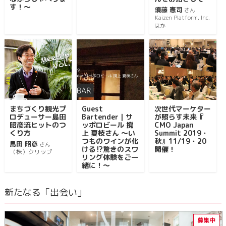
す！～
須藤 憲司
さん
Kaizen Platform, Inc.
ほか
まちづくり観光プ
Guest
次世代マーケター
ロデューサー島田
Bartender｜サ
が照らす未来『
昭彦流ヒットのつ
ッポロビール 撹
CMO Japan
くり方
上 夏枝さん ～い
Summit 2019・
つものワインが化
秋』11/19・20
島田 昭彦
さん
ける⁉驚きのスワ
開催！
（株）クリップ
リング体験をご一
緒に！～
新たなる「出会い」