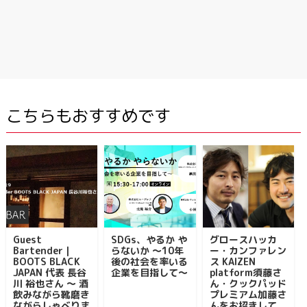
こちらもおすすめです
Guest
SDGs、やるか や
グロースハッカ
Bartender｜
らないか ～10年
ー・カンファレン
BOOTS BLACK
後の社会を率いる
ス KAIZEN
JAPAN 代表 長谷
企業を目指して～
platform須藤さ
川 裕也さん ～ 酒
ん・クックパッド
飲みながら靴磨き
プレミアム加藤さ
ながらしゃべりま
んをお招きして