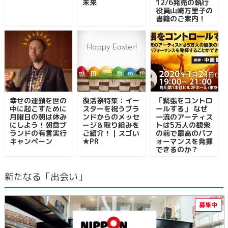
未来
12/6発売の執行
役員山崎万里子の
書籍のご案内！
幸せの連鎖を世の
復活祭特集：イー
「緊張をコントロ
中に起こすために
スターを祝うブラ
ールする」 なぜ
月曜日の朝は休み
ンドからのメッセ
一流のアーティス
にしよう！朝食ブ
ージ＆取り組みを
トは5万人の観衆
ランドの有言実行
ご紹介！｜スゴい
の前で最高のパフ
キャンペーン
★PR
ォーマンスを発揮
できるのか？
新たなる「出会い」