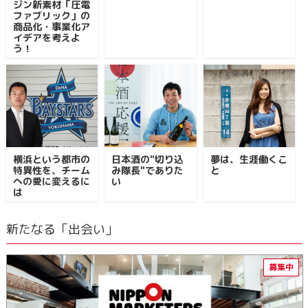
ジン新素材「圧電
ファブリック」の
商品化・事業化ア
イデアを考えよ
う！
横浜という都市の
日本酒の"切り込
夢は、生涯働くこ
特異性を、チーム
み隊長"でありた
と
への愛に変えるに
い
は
新たなる「出会い」