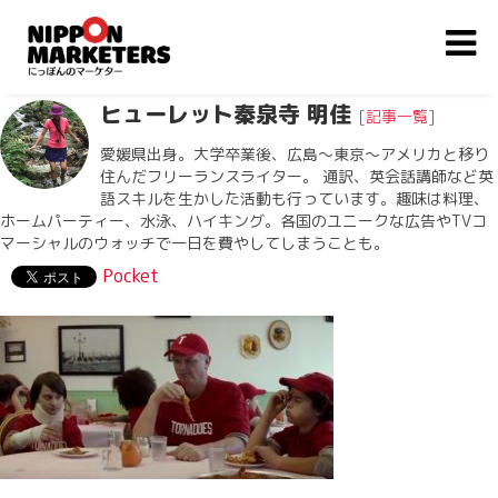
ヒューレット秦泉寺 明佳
[
記事一覧
]
愛媛県出身。大学卒業後、広島〜東京〜アメリカと移り
住んだフリーランスライター。 通訳、英会話講師など英
語スキルを生かした活動も行っています。趣味は料理、
ホームパーティー、水泳、ハイキング。各国のユニークな広告やTVコ
マーシャルのウォッチで一日を費やしてしまうことも。
Pocket