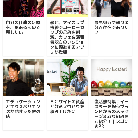
自分の仕事の足跡
豪発。マイカップ
最も身近で頼りに
を、形あるもので
持参でコーヒーカ
なる存在でありた
残したい
ップのごみを削
い
減。カフェ＆消費
者双方のアクショ
ンを促進するアプ
リが登場
エデュケーション
ＥＣサイトの資産
復活祭特集：イー
とエクスペリエン
となるノウハウを
スターを祝うブラ
スが詰まった謎の
積み上げたい
ンドからのメッセ
店
ージ＆取り組みを
ご紹介！｜スゴい
★PR