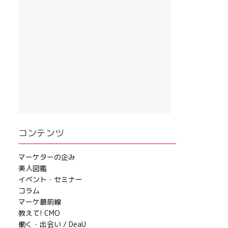
コンテンツ
マーケターの企み
美人図鑑
イベント・セミナー
コラム
マーケ最前線
教えて! CMO
働く・出会い / DeaU