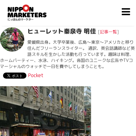
ヒューレット秦泉寺 明佳
[
記事一覧
]
愛媛県出身。大学卒業後、広島〜東京〜アメリカと移り
住んだフリーランスライター。 通訳、英会話講師など英
語スキルを生かした活動も行っています。趣味は料理、
ホームパーティー、水泳、ハイキング。各国のユニークな広告やTVコ
マーシャルのウォッチで一日を費やしてしまうことも。
Pocket