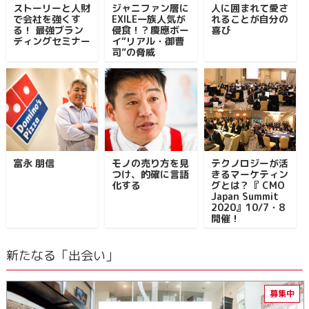
ストーリーと人財
ジャニファン層に
人に囲まれて愛さ
で会社を強くす
EXILE一族人気が
れることが自分の
る！ 最強ブラン
侵食！？慶應ボー
喜び
ディングセミナー
イ“リアル・御曹
司”の脅威
富永 朋信
モノの売り方を見
テクノロジーが活
つけ、的確に言語
きるマーケティン
化する
グとは？『 CMO
Japan Summit
2020』10/7・8
開催！
新たなる「出会い」