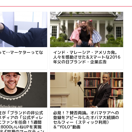
って…マーケターってな
インド・マレーシア・アメリカ発。
人々を感動させた&スマートな2016
年父の日ブランド・企業広告
社が「ブランドの非公式
必見！？賛否両論。オバマケアへの
メディアの「公式ディレ
登録をアピールしたオバマ大統領の
にファンを任命！1週間
セルフィー（スティック利用）
ok8000いいねUPを実現
＆”YOLO”動画
PR《世界のマーケティン