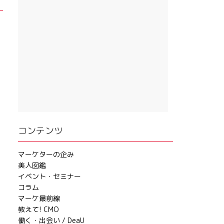
コンテンツ
マーケターの企み
美人図鑑
イベント・セミナー
コラム
マーケ最前線
教えて! CMO
働く・出会い / DeaU