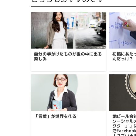
自分の手がけたものが世の中に出る
初稿にあた
楽しみ
んだっけ？
「言葉」が世界を作る
地ビール会
ソーシャル
クター」」
でFacebo
｜スゴい★