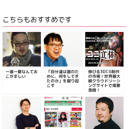
こちらもおすすめです
一喜一憂なんてお
「自分達は誰のた
伸びる3DCG制作
こがましい
めに、何をしてき
の市場！世界最大
たのか」を掘り起
級クラウドソーシ
こす
ングサイトで需要
急増！