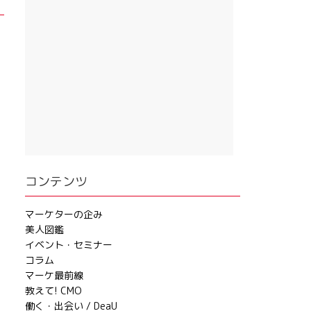
コンテンツ
マーケターの企み
美人図鑑
イベント・セミナー
コラム
マーケ最前線
教えて! CMO
働く・出会い / DeaU