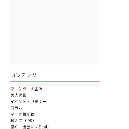
コンテンツ
マーケターの企み
美人図鑑
イベント・セミナー
コラム
マーケ最前線
教えて! CMO
働く・出会い / DeaU