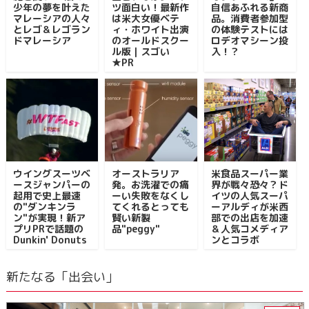
少年の夢を叶えた
ツ面白い！最新作
自信あふれる新商
マレーシアの人々
は米大女優ベテ
品。消費者参加型
とレゴ＆レゴラン
ィ・ホワイト出演
の体験テストには
ドマレーシア
のオールドスクー
ロデオマシーン投
ル版｜スゴい
入！？
★PR
ウイングスーツベ
オーストラリア
米食品スーパー業
ースジャンパーの
発。お洗濯での痛
界が戦々恐々？ド
起用で史上最速
ーい失敗をなくし
イツの人気スーパ
の"ダンキンラ
てくれるとっても
ーアルディが米西
ン"が実現！新ア
賢い新製
部での出店を加速
プリPRで話題の
品"peggy"
＆人気コメディア
Dunkin' Donuts
ンとコラボ
新たなる「出会い」