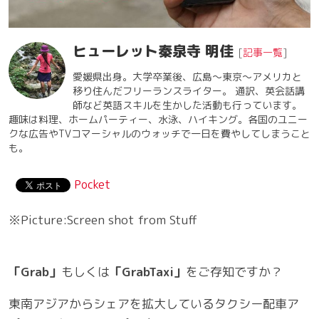
ヒューレット秦泉寺 明佳
[
記事一覧
]
愛媛県出身。大学卒業後、広島〜東京〜アメリカと
移り住んだフリーランスライター。 通訳、英会話講
師など英語スキルを生かした活動も行っています。
趣味は料理、ホームパーティー、水泳、ハイキング。各国のユニー
クな広告やTVコマーシャルのウォッチで一日を費やしてしまうこと
も。
Pocket
※Picture:Screen shot from Stuff
「Grab」
もしくは
「GrabTaxi」
をご存知ですか？
東南アジアからシェアを拡大しているタクシー配車ア