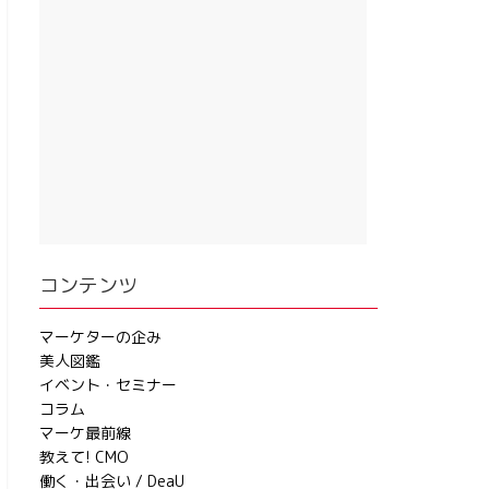
コンテンツ
マーケターの企み
美人図鑑
イベント・セミナー
コラム
マーケ最前線
教えて! CMO
働く・出会い / DeaU