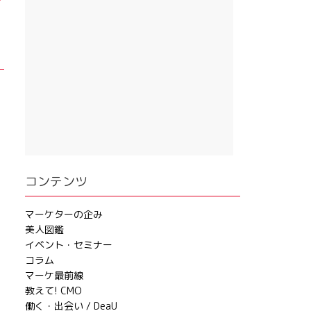
コンテンツ
マーケターの企み
美人図鑑
イベント・セミナー
コラム
マーケ最前線
教えて! CMO
働く・出会い / DeaU