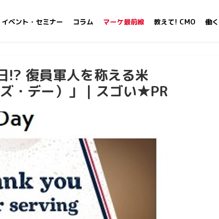
イベント・セミナー
コラム
マーケ最前線
教えて! CMO
働く
日!? 復員軍人を称える米
ベテランズ・デー）」｜スゴい★PR