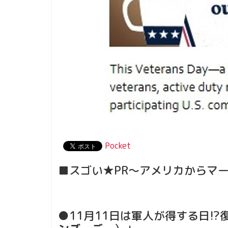
Pocket
■スゴい★PR～アメリカからマ
●11月11日は軍人が得する日!?復員