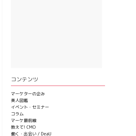
コンテンツ
マーケターの企み
美人図鑑
イベント・セミナー
コラム
マーケ最前線
教えて! CMO
働く・出会い / DeaU