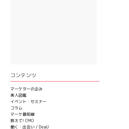
コンテンツ
マーケターの企み
美人図鑑
イベント・セミナー
コラム
マーケ最前線
教えて! CMO
働く・出会い / DeaU