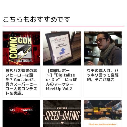
こちらもおすすめです
最もバズ効果の高
【開催レポー
ウチの職人は、ハ
いヒーローは誰
ト】“Digitalize
ッキリ言って変態
だ？Youtubeが、
or Die” ｜にっぽ
的。そこが魅力
真のスーパーヒー
んのマーケター
ロー人気コンテス
MeetUp Vol.2
トを実施。