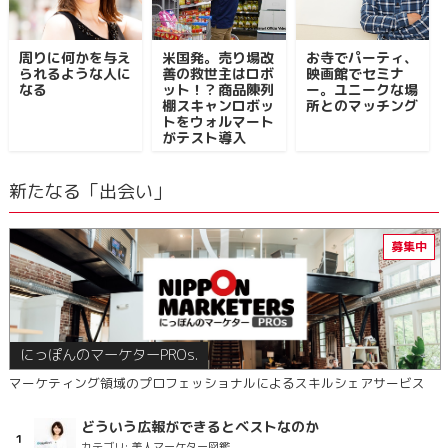
周りに何かを与え
米国発。売り場改
お寺でパーティ､
られるような人に
善の救世主はロボ
映画館でセミナ
なる
ット！？商品陳列
ー。ユニークな場
棚スキャンロボッ
所とのマッチング
トをウォルマート
がテスト導入
新たなる「出会い」
にっぽんのマーケターPROs.
マーケティング領域のプロフェッショナルによるスキルシェアサービス
どういう広報ができるとベストなのか
カテゴリ:
美人マーケター図鑑