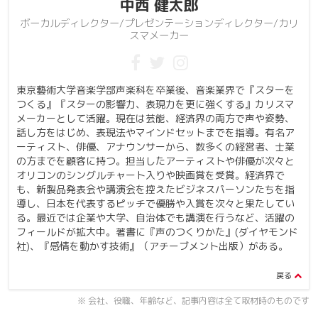
中西 健太郎
ボーカルディレクター/プレゼンテーションディレクター/カリ
スマメーカー
東京藝術大学音楽学部声楽科を卒業後、音楽業界で『スターを
つくる』『スターの影響力、表現力を更に強くする』カリスマ
メーカーとして活躍。現在は芸能、経済界の両方で声や姿勢、
話し方をはじめ、表現法やマインドセットまでを指導。有名ア
ーティスト、俳優、アナウンサーから、数多くの経営者、士業
の方までを顧客に持つ。担当したアーティストや俳優が次々と
オリコンのシングルチャート入りや映画賞を受賞。経済界で
も、新製品発表会や講演会を控えたビジネスパーソンたちを指
導し、日本を代表するピッチで優勝や入賞を次々と果たしてい
る。最近では企業や大学、自治体でも講演を行うなど、活躍の
フィールドが拡大中。著書に『声のつくりかた』(ダイヤモンド
社)、『感情を動かす技術』（アチーブメント出版）がある。
※ 会社、役職、年齢など、記事内容は全て取材時のものです