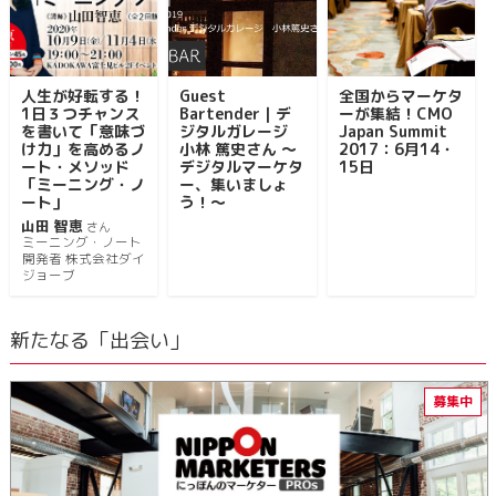
人生が好転する！
Guest
全国からマーケタ
1日３つチャンス
Bartender｜デ
ーが集結！CMO
を書いて「意味づ
ジタルガレージ
Japan Summit
け力」を高めるノ
小林 篤史さん ～
2017：6月14・
ート・メソッド
デジタルマーケタ
15日
「ミーニング・ノ
ー、集いましょ
ート」
う！～
山田 智恵
さん
ミーニング・ノート
開発者 株式会社ダイ
ジョーブ
新たなる「出会い」