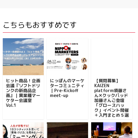
こちらもおすすめです
ヒット商品！企画
にっぽんのマーケ
【質問募集】
会議『ソフトドリ
ターコミュニティ
KAIZEN
ンクの新商品企
｜Pre-Kickoff
platform須藤さ
画』｜異業種マー
meet-up
ん✕クックパッド
ケター会議室
加藤さんご登壇
Vol.1
「グロースハッ
ク」イベント開催
＋入門まとめ５選